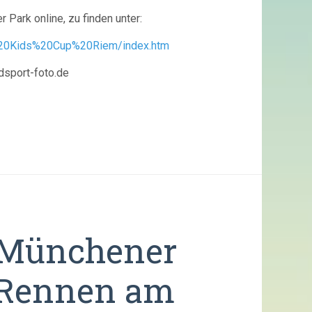
Park online, zu finden unter:
%20Kids%20Cup%20Riem/index.htm
dsport-foto.de
m Münchener
 Rennen am